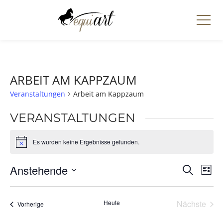
ARBEIT AM KAPPZAUM
Veranstaltungen
Arbeit am Kappzaum
VERANSTALTUNGEN
Es wurden keine Ergebnisse gefunden.
Hinweis
VERAN
Anstehende
VE
Suche
Liste
ANS
SUCH
Datum
NAV
UND
wählen.
Heute
Nächste
Veranstaltungen
Vorherige
ANSIC
Veransta