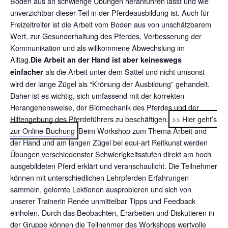
Boden aus an schwierige Übungen heranführen lässt und wie
unverzichtbar dieser Teil in der Pferdeausbildung ist. Auch für
Freizeitreiter ist die Arbeit vom Boden aus von unschätzbarem
Wert, zur Gesunderhaltung des Pferdes, Verbesserung der
Kommunikation und als willkommene Abwechslung im
Alltag.
Die Arbeit an der Hand ist aber keineswegs
als die Arbeit unter dem Sattel und nicht umsonst
einfacher
wird der lange Zügel als “Krönung der Ausbildung” gehandelt.
Daher ist es wichtig, sich umfassend mit der korrekten
Herangehensweise, der Biomechanik des Pferdes und der
Hilfengebung des Pferdeführers zu beschäftigen.
>> Hier geht’s
zur Online-Buchung
Beim Workshop zum Thema Arbeit and
der Hand und am langen Zügel bei equi-art Reitkunst werden
Übungen verschiedenster Schwierigkeitsstufen direkt am hoch
ausgebildeten Pferd erklärt und veranschaulicht. Die Teilnehmer
können mit unterschiedlichen Lehrpferden Erfahrungen
sammeln, gelernte Lektionen ausprobieren und sich von
unserer Trainerin Renée unmittelbar Tipps und Feedback
einholen. Durch das Beobachten, Erarbeiten und Diskutieren in
der Gruppe können die Teilnehmer des Workshops wertvolle