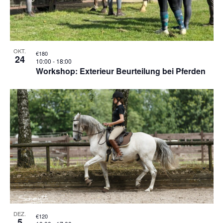
VIEW
OKT.
€180
24
10:00
-
18:00
Workshop: Exterieur Beurteilung bei Pferden
DEZ.
€120
5