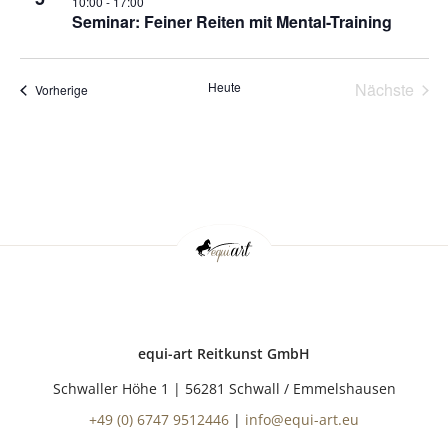
10:00
-
17:00
Seminar: Feiner Reiten mit Mental-Training
Heute
Nächste
Veranstaltungen
Vorherige
Veransta
equi-art Reitkunst GmbH
Schwaller Höhe 1 | 56281 Schwall / Emmelshausen
+49 (0) 6747 9512446
|
info@equi-art.eu